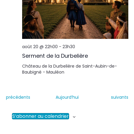
août 20 @ 22h00
-
23h30
Serment de la Durbelière
Château de la Durbelière de Saint-Aubin-de-
Baubigné - Mauléon
É
É
précédents
Aujourd’hui
suivants
v
v
è
è
n
n
S’abonner au calendrier
e
e
m
m
e
e