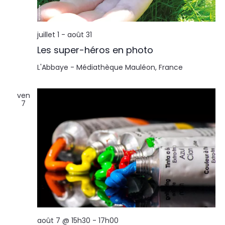
l
n
t
t
juillet 1
-
août 31
a
Les super-héros en photo
t
L'Abbaye - Médiathèque
Mauléon, France
i
ven
7
o
n
s
août 7 @ 15h30
-
17h00