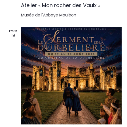
Atelier « Mon rocher des Vaulx »
Musée de l'Abbaye
Mauléon
mer
19