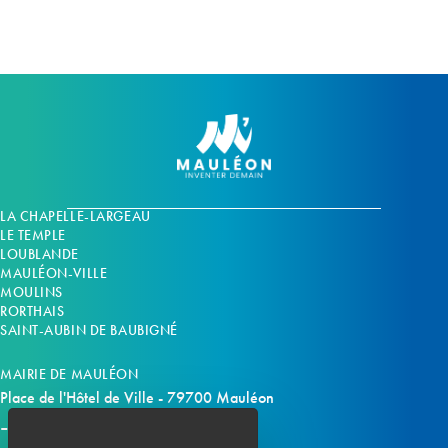
n
n
t
t
s
s
LA CHAPELLE-LARGEAU
LE TEMPLE
LOUBLANDE
MAULÉON-VILLE
MOULINS
RORTHAIS
SAINT-AUBIN DE BAUBIGNÉ
MAIRIE DE MAULÉON
Place de l'Hôtel de Ville - 79700 Mauléon