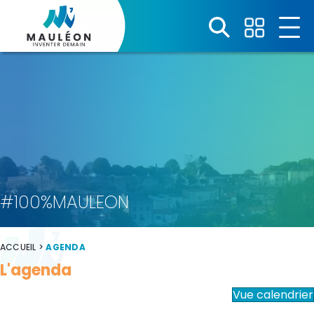
Panneau de gestion des cookies
#100%MAULEON
ACCUEIL
>
AGENDA
L'agenda
Vue calendrier