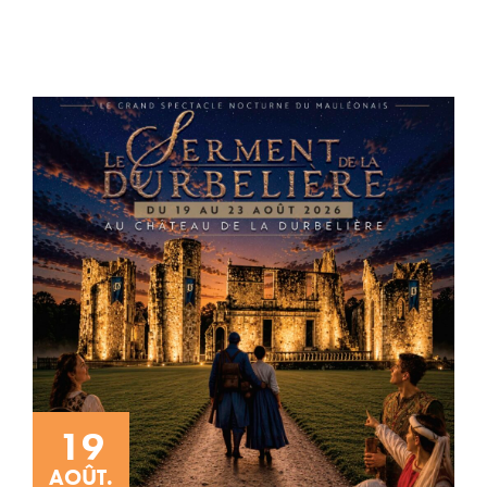
19
AOÛT.