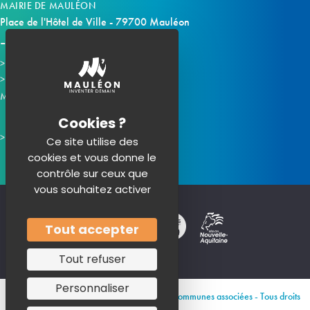
MAIRIE DE MAULÉON
Place de l'Hôtel de Ville - 79700 Mauléon
Horaires d'ouverture
Contacter la mairie
Mauléon sur les réseaux :
Ce site utilise des
cookies et vous donne le
contrôle sur ceux que
vous souhaitez activer
Tout accepter
Tout refuser
Personnaliser
© 2026 Site officiel de Mauléon et de ses communes associées - Tous droits