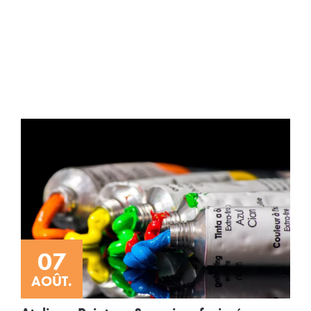
07
AOÛT.