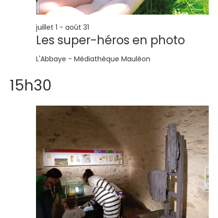
l
n
t
t
juillet 1
-
août 31
Les super-héros en photo
a
L'Abbaye - Médiathèque
Mauléon
t
15h30
i
o
n
s