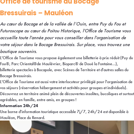
Office de tourisme du Bocage
Bressuirais – Mauléon
Au cœur du Bocage et de la vallée de l’Ouin, entre Puy du Fou et
Futuroscope au cœur du Poitou Historique, l'Office de Tourisme vous
accueille toute l'année pour vous conseiller dans l'organisation de
votre séjour dans le Bocage Bressuirais. Sur place, vous trouvez une
boutique souvenirs.
L'Office de Tourisme vous propose également une billetterie à prix réduit (Puy du
Fou®, Parc Oriental®de Maulévrier, Bioparc® de Doué la Fontaine…),
billetterie spectacles à Bocapole, avec Scènes de Territoire et d'autres salles du
Bocage Bressuirais.
L'Office de Tourisme est aussi votre interlocuteur privilégié pour l'organisation de
vos séjours (réservation hébergement et activités pour groupes et individuels).
Découvrez un territoire animé plein de découvertes insolites, bucoliques et surtout
agréables, en famille, entre amis, en groupes !
Information 24h/24
Une borne d'information touristique accessible 7j/7, 24h/24 est disponible à
Mauléon, Place du Renard.