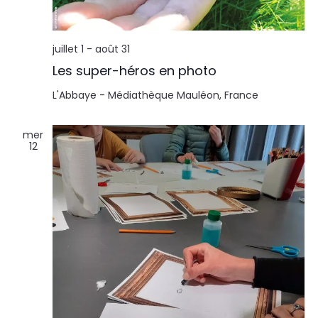
l
n
t
t
juillet 1
-
août 31
a
Les super-héros en photo
t
L'Abbaye - Médiathèque
Mauléon, France
i
mer
12
o
n
s