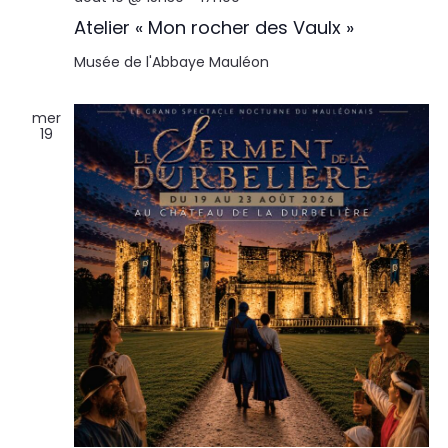
Atelier « Mon rocher des Vaulx »
Musée de l'Abbaye
Mauléon
mer
19