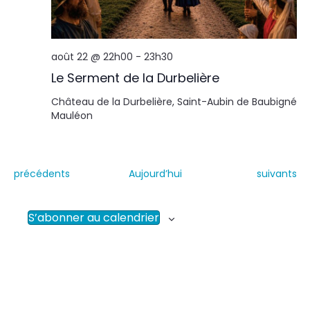
août 22 @ 22h00
-
23h30
Le Serment de la Durbelière
Château de la Durbelière, Saint-Aubin de Baubigné
Mauléon
É
É
précédents
Aujourd’hui
suivants
v
v
è
è
n
n
S’abonner au calendrier
e
e
m
m
e
e
n
n
t
t
s
s