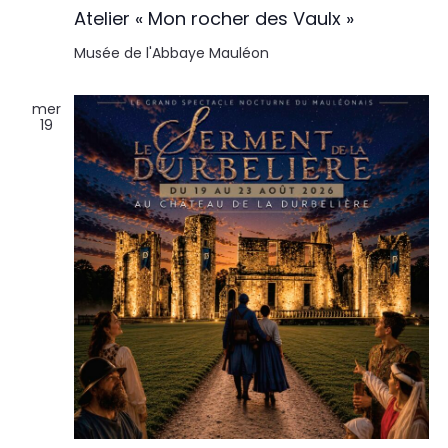
Atelier « Mon rocher des Vaulx »
Musée de l'Abbaye
Mauléon
mer
19