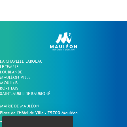
n
n
t
t
s
s
LA CHAPELLE-LARGEAU
LE TEMPLE
LOUBLANDE
MAULÉON-VILLE
MOULINS
RORTHAIS
SAINT-AUBIN DE BAUBIGNÉ
MAIRIE DE MAULÉON
Place de l'Hôtel de Ville - 79700 Mauléon