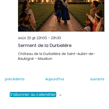
août 20 @ 22h00
-
23h30
Serment de la Durbelière
Château de la Durbelière de Saint-Aubin-de-
Baubigné - Mauléon
É
É
précédents
Aujourd’hui
suivants
v
v
è
è
n
n
S’abonner au calendrier
e
e
m
m
e
e