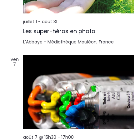
l
n
t
t
juillet 1
-
août 31
a
Les super-héros en photo
t
L'Abbaye - Médiathèque
Mauléon, France
i
ven
7
o
n
s
août 7 @ 15h30
-
17h00