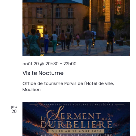
août 20 @ 20h30
-
22h00
Visite Nocturne
Office de tourisme
Parvis de l'Hôtel de ville,
Mauléon
jeu
20