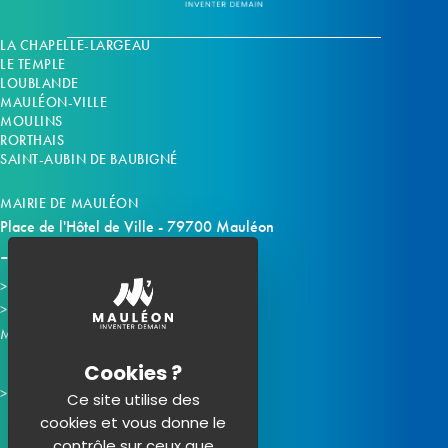
LA CHAPELLE-LARGEAU
LE TEMPLE
LOUBLANDE
MAULÉON-VILLE
MOULINS
RORTHAIS
SAINT-AUBIN DE BAUBIGNÉ
MAIRIE DE MAULÉON
Place de l'Hôtel de Ville - 79700 Mauléon
Horaires d'ouverture
Contacter la mairie
Mauléon sur les réseaux :
Ce site utilise des
cookies et vous donne le
contrôle sur ceux que