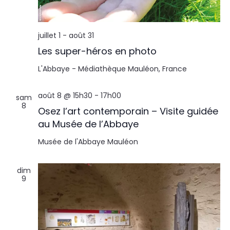
l
n
t
t
juillet 1
-
août 31
a
Les super-héros en photo
t
L'Abbaye - Médiathèque
Mauléon, France
i
août 8 @ 15h30
-
17h00
sam
8
Osez l’art contemporain – Visite guidée
o
au Musée de l’Abbaye
n
Musée de l'Abbaye
Mauléon
s
dim
9