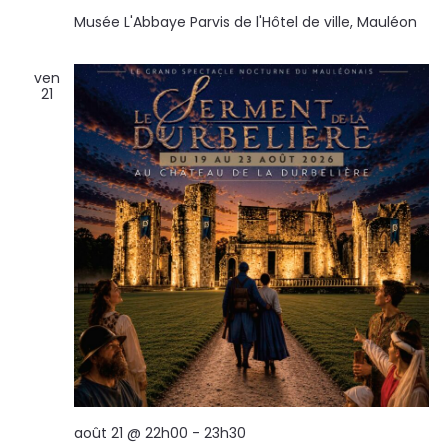
Musée L'Abbaye
Parvis de l'Hôtel de ville, Mauléon
ven
21
août 21 @ 22h00
-
23h30