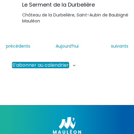
Le Serment de la Durbelière
Château de la Durbelière, Saint-Aubin de Baubigné
Mauléon
É
É
précédents
Aujourd’hui
suivants
v
v
è
è
n
n
S’abonner au calendrier
e
e
m
m
e
e
n
n
t
t
s
s