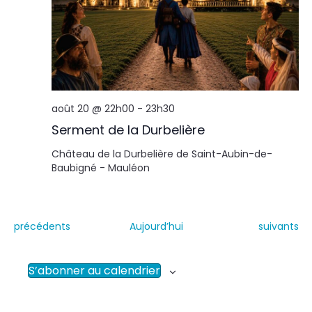
août 20 @ 22h00
-
23h30
Serment de la Durbelière
Château de la Durbelière de Saint-Aubin-de-
Baubigné - Mauléon
É
É
précédents
Aujourd’hui
suivants
v
v
è
è
n
n
S’abonner au calendrier
e
e
m
m
e
e