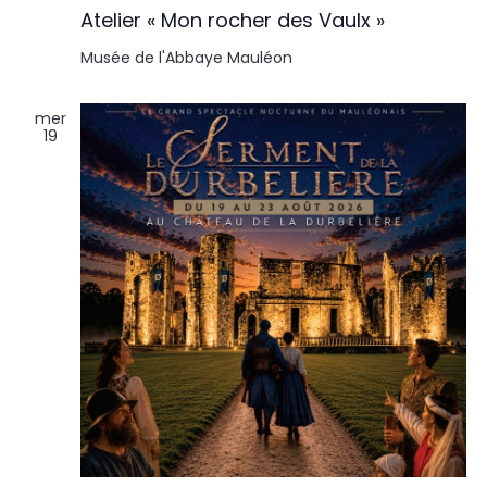
Atelier « Mon rocher des Vaulx »
Musée de l'Abbaye
Mauléon
mer
19