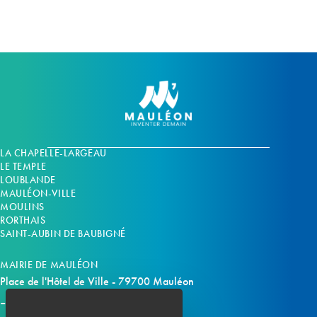
n
n
t
t
s
s
LA CHAPELLE-LARGEAU
LE TEMPLE
LOUBLANDE
MAULÉON-VILLE
MOULINS
RORTHAIS
SAINT-AUBIN DE BAUBIGNÉ
MAIRIE DE MAULÉON
Place de l'Hôtel de Ville - 79700 Mauléon