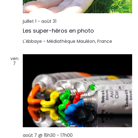
l
n
t
t
juillet 1
-
août 31
a
Les super-héros en photo
t
L'Abbaye - Médiathèque
Mauléon, France
i
ven
7
o
n
s
août 7 @ 15h30
-
17h00