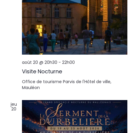
août 20 @ 20h30
-
22h00
Visite Nocturne
Office de tourisme
Parvis de l'Hôtel de ville,
Mauléon
jeu
20