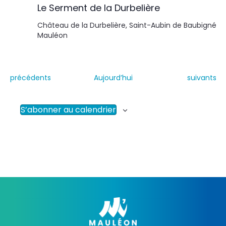
Le Serment de la Durbelière
Château de la Durbelière, Saint-Aubin de Baubigné
Mauléon
É
É
précédents
Aujourd’hui
suivants
v
v
è
è
n
n
S’abonner au calendrier
e
e
m
m
e
e
n
n
t
t
s
s