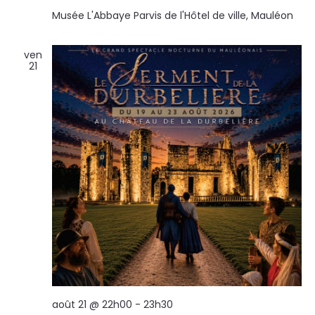
Musée L'Abbaye
Parvis de l'Hôtel de ville, Mauléon
ven
21
août 21 @ 22h00
-
23h30