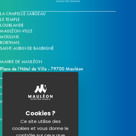
LA CHAPELLE-LARGEAU
LE TEMPLE
LOUBLANDE
MAULÉON-VILLE
MOULINS
RORTHAIS
SAINT-AUBIN DE BAUBIGNÉ
MAIRIE DE MAULÉON
Place de l'Hôtel de Ville - 79700 Mauléon
Horaires d'ouverture
Contacter la mairie
Mauléon sur les réseaux :
Ce site utilise des
cookies et vous donne le
contrôle sur ceux que