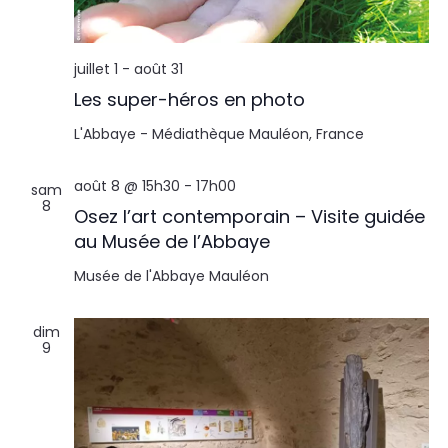
l
n
t
t
juillet 1
-
août 31
a
Les super-héros en photo
t
L'Abbaye - Médiathèque
Mauléon, France
i
août 8 @ 15h30
-
17h00
sam
8
Osez l’art contemporain – Visite guidée
o
au Musée de l’Abbaye
n
Musée de l'Abbaye
Mauléon
s
dim
9