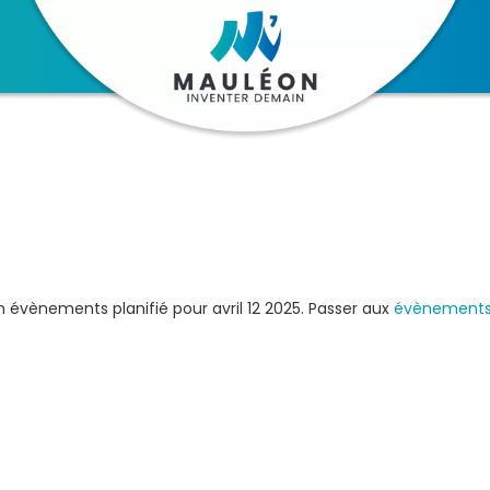
 évènements planifié pour avril 12 2025. Passer aux
évènements
N
o
t
i
c
e