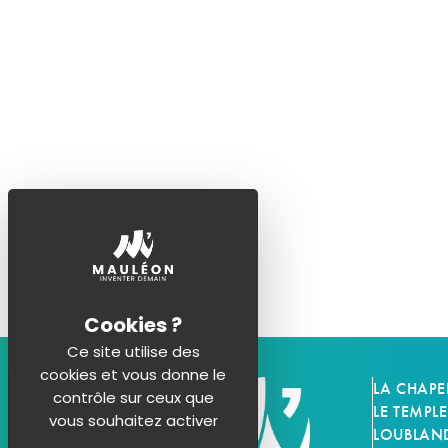
u
n
e
d
a
t
e
.
Ce site utilise des
cookies et vous donne le
LA CHAPE
contrôle sur ceux que
LE TEMPLE
vous souhaitez activer
LOUBLAN