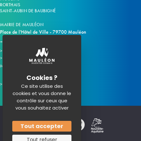
e
s
RORTHAIS
m
SAINT-AUBIN DE BAUBIGNÉ
u
e
MAIRIE DE MAULÉON
l
n
Place de l'Hôtel de Ville - 79700 Mauléon
t
t
Horaires d'ouverture
a
Contacter la mairie
Mauléon sur les réseaux :
t
i
Ce site utilise des
cookies et vous donne le
o
contrôle sur ceux que
vous souhaitez activer
n
s
Tout accepter
Tout refuser