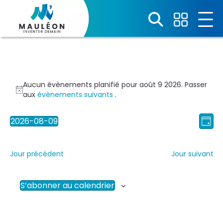
Panneau de gestion des cookies
Aucun évènements planifié pour août 9 2026. Passer
N
aux
évènements suivants
.
o
t
N
N
2026-08-09
i
J
S
c
o
a
a
é
u
e
l
v
r
Jour précédent
Jour suivant
v
e
i
c
t
i
g
S’abonner au calendrier
i
a
o
g
n
t
n