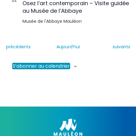
22
Osez l’art contemporain – Visite guidée
au Musée de l’Abbaye
Musée de l'Abbaye
Mauléon
É
É
précédents
Aujourd’hui
suivants
v
v
è
è
n
n
S’abonner au calendrier
e
e
m
m
e
e
n
n
t
t
s
s