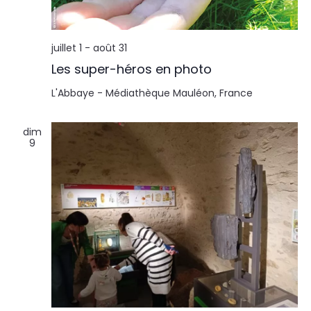
l
n
t
t
juillet 1
-
août 31
a
Les super-héros en photo
t
L'Abbaye - Médiathèque
Mauléon, France
i
dim
9
o
n
s