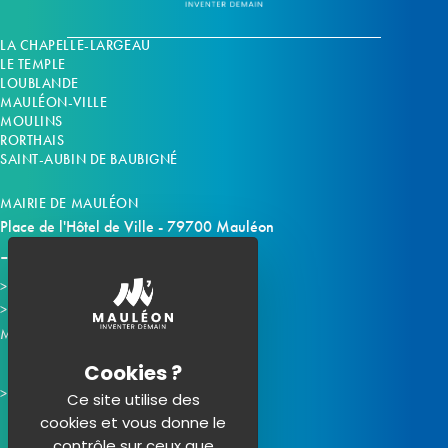
LA CHAPELLE-LARGEAU
LE TEMPLE
LOUBLANDE
MAULÉON-VILLE
MOULINS
RORTHAIS
SAINT-AUBIN DE BAUBIGNÉ
MAIRIE DE MAULÉON
Place de l'Hôtel de Ville - 79700 Mauléon
Horaires d'ouverture
Contacter la mairie
Mauléon sur les réseaux :
Ce site utilise des
cookies et vous donne le
contrôle sur ceux que