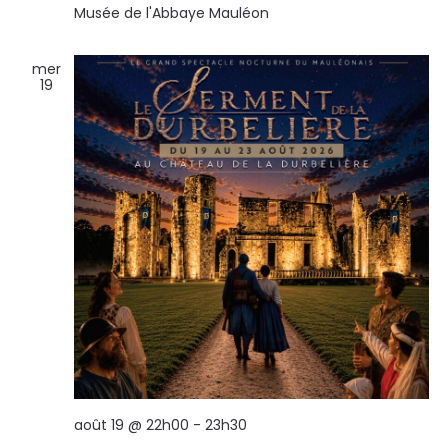
Musée de l'Abbaye
Mauléon
mer
19
août 19 @ 22h00
-
23h30