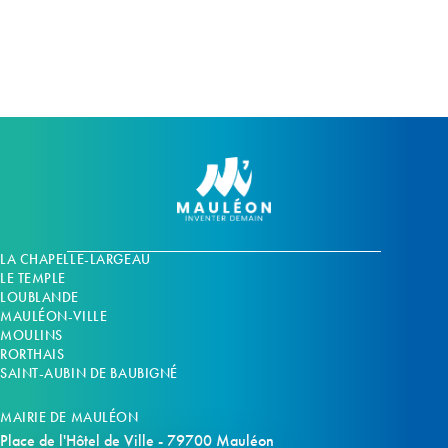
m
m
e
e
n
n
t
t
s
s
LA CHAPELLE-LARGEAU
LE TEMPLE
LOUBLANDE
MAULÉON-VILLE
MOULINS
RORTHAIS
SAINT-AUBIN DE BAUBIGNÉ
MAIRIE DE MAULÉON
Place de l'Hôtel de Ville - 79700 Mauléon