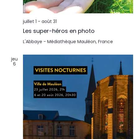
l
n
t
t
juillet 1
-
août 31
a
Les super-héros en photo
t
L'Abbaye - Médiathèque
Mauléon, France
i
jeu
6
o
n
s