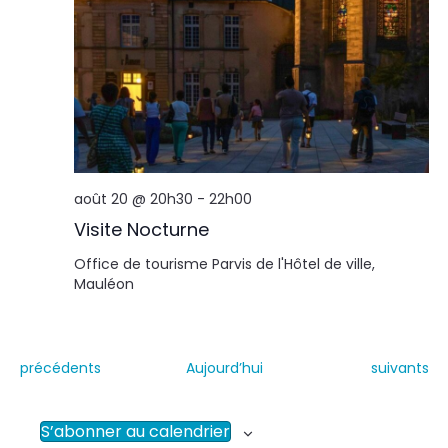
août 20 @ 20h30
-
22h00
Visite Nocturne
Office de tourisme
Parvis de l'Hôtel de ville,
Mauléon
É
É
précédents
Aujourd’hui
suivants
v
v
è
è
n
n
S’abonner au calendrier
e
e