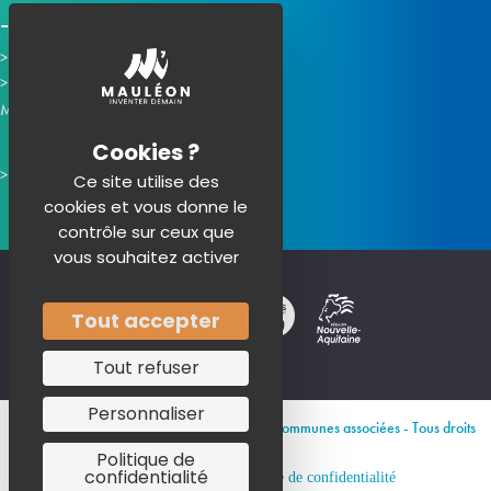
Horaires d'ouverture
Contacter la mairie
Mauléon sur les réseaux :
Ce site utilise des
cookies et vous donne le
contrôle sur ceux que
vous souhaitez activer
Tout accepter
Tout refuser
Personnaliser
© 2026 Site officiel de Mauléon et de ses communes associées - Tous droits
réservés
Politique de
confidentialité
Mentions légales
Politique de confidentialité