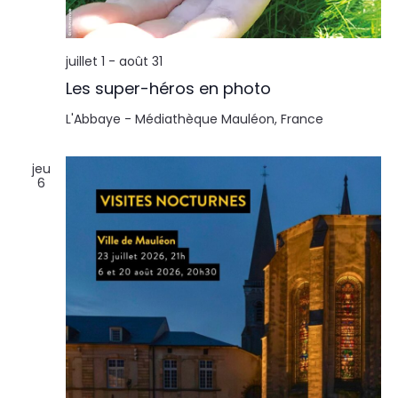
l
n
t
t
juillet 1
-
août 31
a
Les super-héros en photo
t
L'Abbaye - Médiathèque
Mauléon, France
i
jeu
6
o
n
s