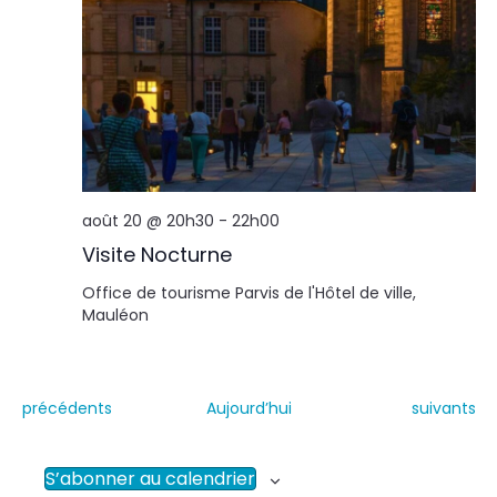
août 20 @ 20h30
-
22h00
Visite Nocturne
Office de tourisme
Parvis de l'Hôtel de ville,
Mauléon
É
É
précédents
Aujourd’hui
suivants
v
v
è
è
n
n
S’abonner au calendrier
e
e