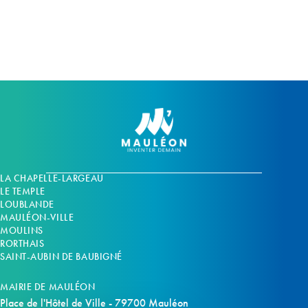
m
m
e
e
n
n
t
t
s
s
LA CHAPELLE-LARGEAU
LE TEMPLE
LOUBLANDE
MAULÉON-VILLE
MOULINS
RORTHAIS
SAINT-AUBIN DE BAUBIGNÉ
MAIRIE DE MAULÉON
Place de l'Hôtel de Ville - 79700 Mauléon