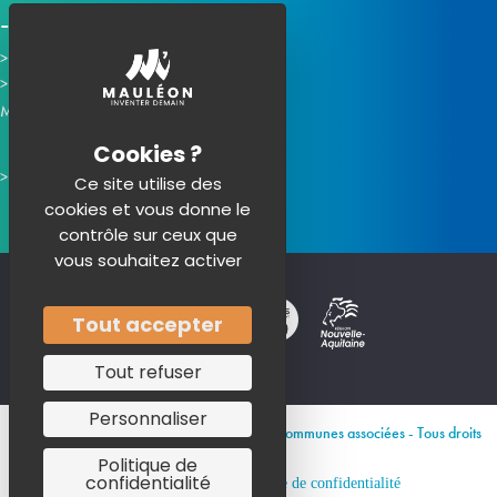
Horaires d'ouverture
Contacter la mairie
Mauléon sur les réseaux :
Ce site utilise des
cookies et vous donne le
contrôle sur ceux que
vous souhaitez activer
Tout accepter
Tout refuser
Personnaliser
© 2026 Site officiel de Mauléon et de ses communes associées - Tous droits
réservés
Politique de
confidentialité
Mentions légales
Politique de confidentialité