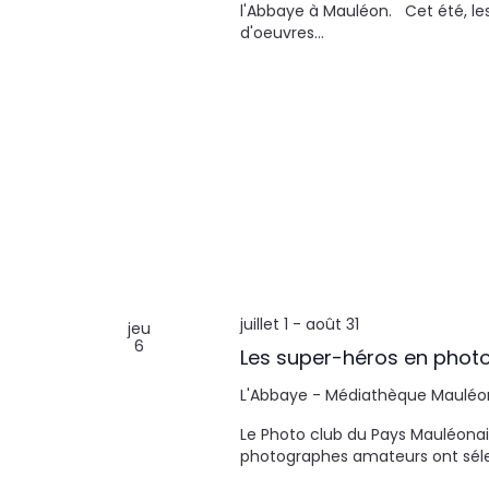
l'Abbaye à Mauléon. Cet été, le
u
d'oeuvres…
n
e
d
a
t
e
.
juillet 1
-
août 31
jeu
6
Les super-héros en phot
L'Abbaye - Médiathèque
Mauléo
Le Photo club du Pays Mauléonais
photographes amateurs ont sélec