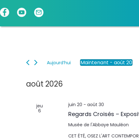
Panneau de gestion des cookies
Maintenant
 - 
août 20
Aujourd’hui
S
é
l
août 2026
e
c
t
juin 20
-
août 30
jeu
i
6
o
Regards Croisés – Exposi
n
n
Musée de l'Abbaye
Mauléon
e
CET ÉTÉ, OSEZ L'ART CONTEMPORAI
z