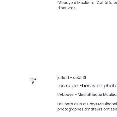
l'Abbaye à Mauléon. Cet été, le
u
d'oeuvres…
n
e
d
a
t
e
.
juillet 1
-
août 31
jeu
6
Les super-héros en phot
L'Abbaye - Médiathèque
Mauléo
Le Photo club du Pays Mauléonais
photographes amateurs ont sélec