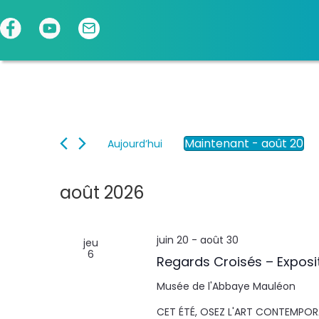
Panneau de gestion des cookies
Maintenant
 - 
août 20
Aujourd’hui
S
é
l
août 2026
e
c
t
juin 20
-
août 30
jeu
i
6
o
Regards Croisés – Exposi
n
n
Musée de l'Abbaye
Mauléon
e
CET ÉTÉ, OSEZ L'ART CONTEMPORAI
z