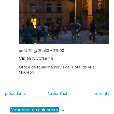
août 20 @ 20h30
-
22h00
Visite Nocturne
Office de tourisme
Parvis de l'Hôtel de ville,
Mauléon
É
É
précédents
Aujourd’hui
suivants
v
v
è
è
n
n
S’abonner au calendrier
e
e