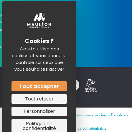
Horaires d'ouverture
Contacter la mairie
Mauléon sur les réseaux :
Ce site utilise des
cookies et vous donne le
contrôle sur ceux que
vous souhaitez activer
Tout accepter
Tout refuser
Personnaliser
© 2026 Site officiel de Mauléon et de ses communes associées - Tous droits
réservés
Politique de
confidentialité
Mentions légales
Politique de confidentialité