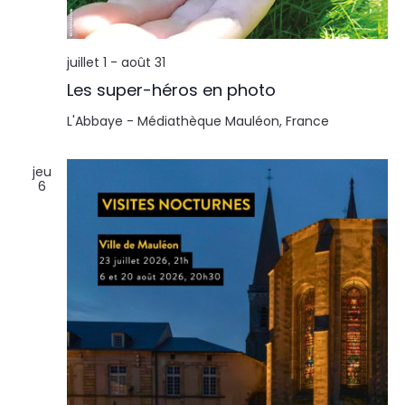
l
n
t
t
juillet 1
-
août 31
a
Les super-héros en photo
t
L'Abbaye - Médiathèque
Mauléon, France
i
jeu
6
o
n
s