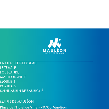
m
m
e
e
n
n
t
t
s
s
LA CHAPELLE-LARGEAU
LE TEMPLE
LOUBLANDE
MAULÉON-VILLE
MOULINS
RORTHAIS
SAINT-AUBIN DE BAUBIGNÉ
MAIRIE DE MAULÉON
Place de l'Hôtel de Ville - 79700 Mauléon