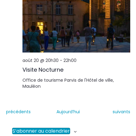
août 20 @ 20h30
-
22h00
Visite Nocturne
Office de tourisme
Parvis de l'Hôtel de ville,
Mauléon
É
É
précédents
Aujourd’hui
suivants
v
v
è
è
n
n
S’abonner au calendrier
e
e