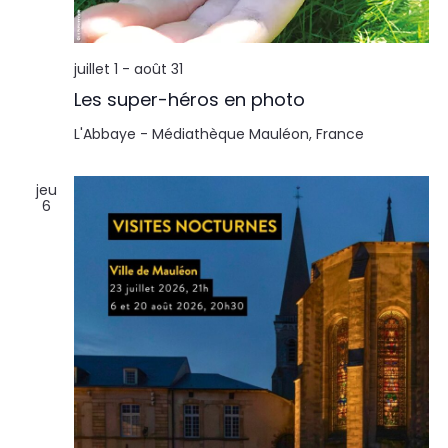
l
n
t
t
juillet 1
-
août 31
a
Les super-héros en photo
t
L'Abbaye - Médiathèque
Mauléon, France
i
jeu
6
o
n
s