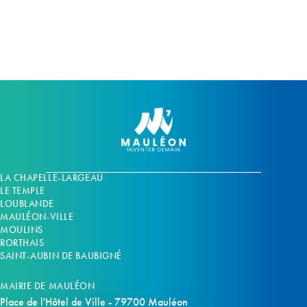
m
m
e
e
n
n
t
t
s
s
LA CHAPELLE-LARGEAU
LE TEMPLE
LOUBLANDE
MAULÉON-VILLE
MOULINS
RORTHAIS
SAINT-AUBIN DE BAUBIGNÉ
MAIRIE DE MAULÉON
Place de l'Hôtel de Ville - 79700 Mauléon