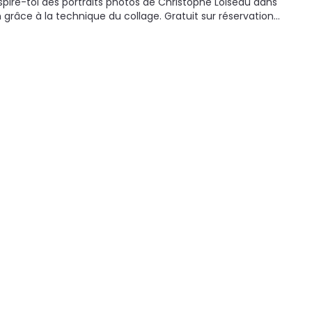
nspire-toi des portraits photos de Christophe Loiseau dans
n grâce à la technique du collage. Gratuit sur réservation…