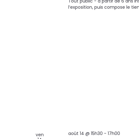
Tout public - à partir de 6 ans I
l’exposition, puis compose le tie
août 14 @ 15h30
-
17h00
ven