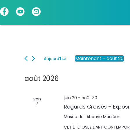
Panneau de gestion des cookies
Maintenant
 - 
août 20
Aujourd’hui
S
é
l
août 2026
e
c
t
juin 20
-
août 30
ven
i
7
o
Regards Croisés – Exposi
n
n
Musée de l'Abbaye
Mauléon
e
CET ÉTÉ, OSEZ L'ART CONTEMPORAI
z