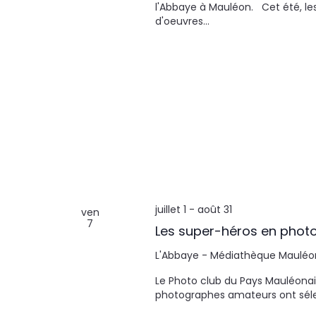
l'Abbaye à Mauléon. Cet été, le
u
d'oeuvres…
n
e
d
a
t
e
.
juillet 1
-
août 31
ven
7
Les super-héros en phot
L'Abbaye - Médiathèque
Mauléo
Le Photo club du Pays Mauléonais
photographes amateurs ont sélec