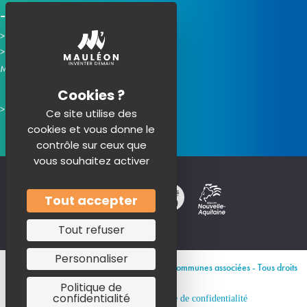
Horaires d'ouverture
Contacter la mairie
Mauléon sur les réseaux :
Ce site utilise des
cookies et vous donne le
contrôle sur ceux que
vous souhaitez activer
Tout accepter
Tout refuser
Personnaliser
© 2026 Site officiel de Mauléon et de ses communes associées - Tous droits
réservés
Politique de
confidentialité
Mentions légales
Politique de confidentialité