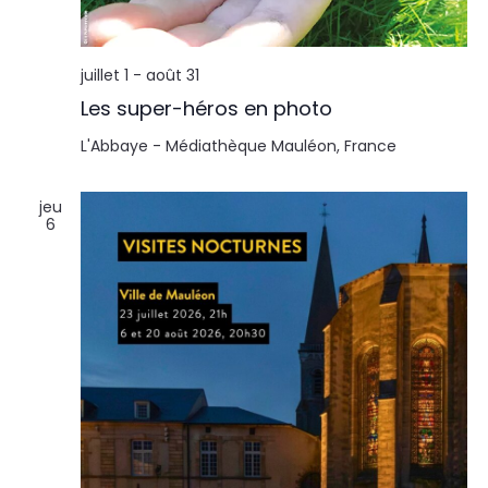
l
n
t
t
juillet 1
-
août 31
a
Les super-héros en photo
t
L'Abbaye - Médiathèque
Mauléon, France
i
jeu
6
o
n
s