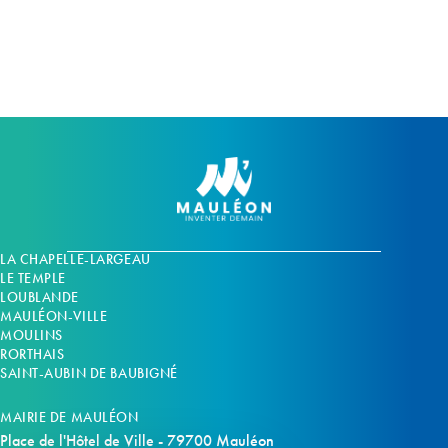
m
m
e
e
n
n
t
t
s
s
LA CHAPELLE-LARGEAU
LE TEMPLE
LOUBLANDE
MAULÉON-VILLE
MOULINS
RORTHAIS
SAINT-AUBIN DE BAUBIGNÉ
MAIRIE DE MAULÉON
Place de l'Hôtel de Ville - 79700 Mauléon