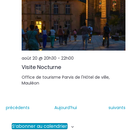
août 20 @ 20h30
-
22h00
Visite Nocturne
Office de tourisme
Parvis de l'Hôtel de ville,
Mauléon
É
É
précédents
Aujourd’hui
suivants
v
v
è
è
n
n
S’abonner au calendrier
e
e