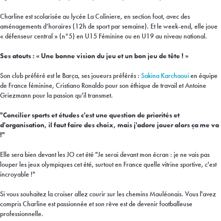
Charline est scolarisée au lycée La Coliniere, en section foot, avec des
aménagements d’horaires (12h de sport par semaine). Et le week-end, elle joue
« défenseur central » (n°5) en U15 Féminine ou en U19 au niveau national.
Ses atouts : « Une bonne vision du jeu et un bon jeu de tête ! »
Son club préféré est le Barça, ses joueurs préférés :
Sakina Karchaoui
en équipe
de France féminine, Cristiano Ronaldo pour son éthique de travail et Antoine
Griezmann pour la passion qu'il transmet.
"Concilier sports et études c'est une question de priorités et
d'organisation, il faut faire des choix, mais j'adore jouer alors ça me va
!"
Elle sera bien devant les JO cet été "Je serai devant mon écran : je ne vais pas
louper les jeux olympiques cet été, surtout en France quelle vitrine sportive, c'est
incroyable !"
Si vous souhaitez la croiser allez courir sur les chemins Mauléonais. Vous l'avez
compris Charline est passionnée et son rêve est de devenir footballeuse
professionnelle.