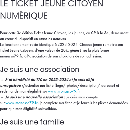
LE TICKET JEUNE CITOYEN
NUMÉRIQUE
Pour cette 3e édition Ticket Jeune Citoyen, les jeunes, du
CP à la 3e
, demeurent
au cœur du dispositif en étant les
acteurs
!
Le fonctionnement reste identique à 2023-2024. Chaque jeune remettra son
Ticket Jeune Citoyen, d’une valeur de 20€, généré via la plateforme
monasso79.fr, à l’association de son choix lors de son adhésion.
Je suis une association
→ J’ai bénéficié du TJC en 2023-2024 et je suis déjà
enregistrée :
j
’actualise ma fiche (logo/ photos/description/ adresse) et
redemande mon éligibilité sur
www.monasso79.fr
→ Je suis une nouvelle association :
j
e crée mon compte
sur
www.monasso79.fr
, je complète ma fiche et je fournis les pièces demandées
pour que mon éligibilité soit validée.
Je suis une famille