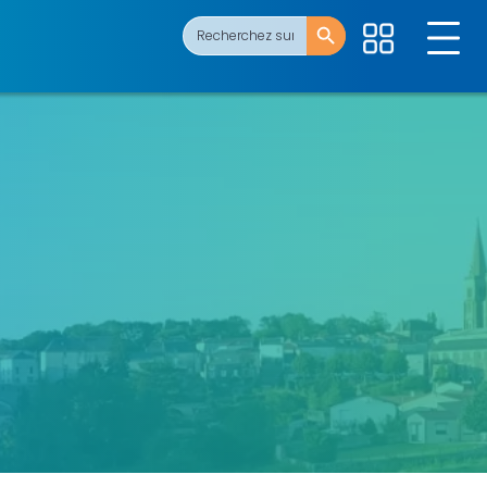
Search Button
Search
for: