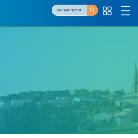
Search Button
Search
for: