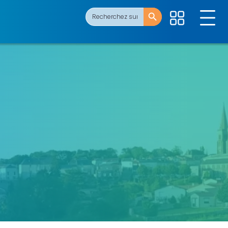
Search Button
Search
for: