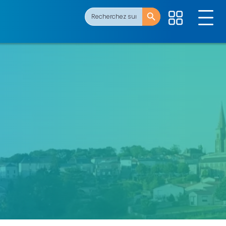
Search Button
Search
for: