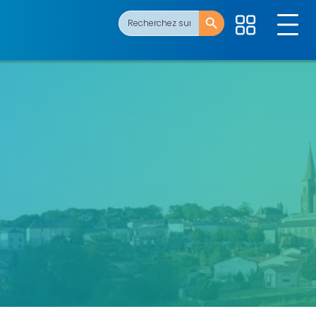
Search Button
Search
for: