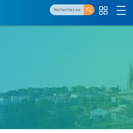
Search Button
Search
for: