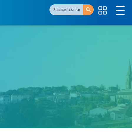
Search Button
Search
for: