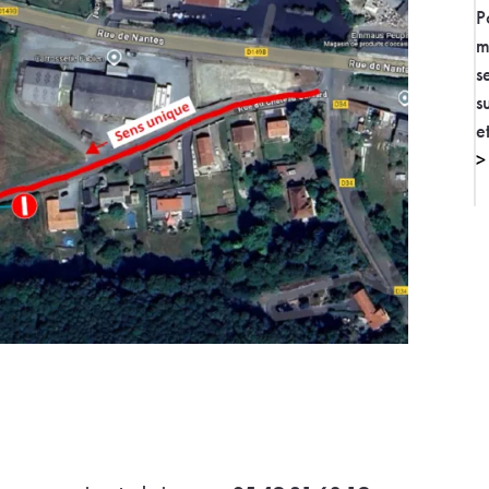
P
m
s
s
e