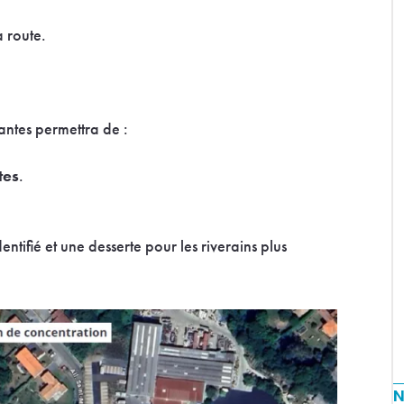
a route.
antes permettra de :
tes
.
tifié et une desserte pour les riverains plus