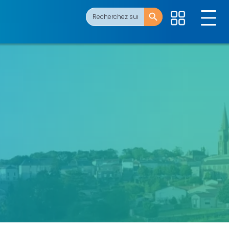
Search Button
Search
for: