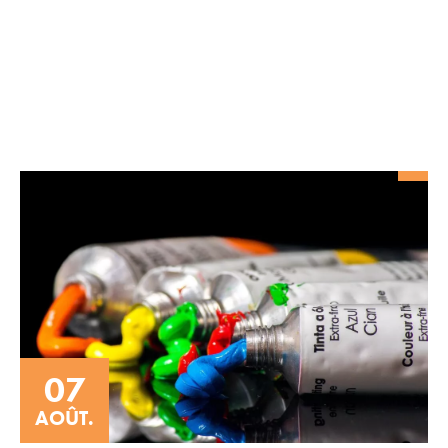
07
AOÛT.