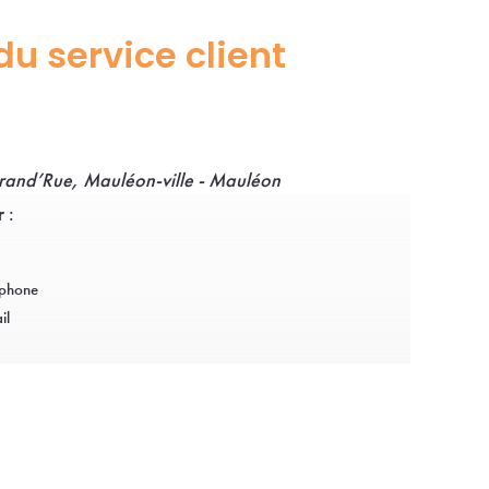
u service client
 Grand’Rue, Mauléon-ville - Mauléon
 :
éphone
il