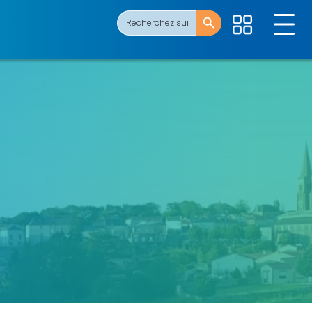
Search Button
Search
for: