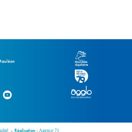
 Mauléon
Réalisation :
alité
Agence 71