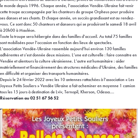
le monde depuis 1996. Chaque année, l’association Vendée-Ukraine fait venir
cette troupe accompagnée par les chanteurs du groupe Orpheus pour produire
ses danses et ses chants. Et chaque année, un succès grandissant est au rendez-
vous. Ce sont donc 50 chanteurs et danseurs qui se produiront le samedi 18 avril
à 20h00 à Mauléon.
Toute la troupe sera hébergée dans des familles d’accueil. Au total 75 familles
sont mobilisées pour l’occasion en fonction des lieux de spectacles.
L’association Vendée-Ukraine rassemble aujourd’hui environ 130 familles
adhérentes et s’est donnée deux missions. L’une est culturelle : faire connaître en
Vendée et alentours la culture ukrainienne. L’autre est humanitaire : aider
matériellement et financièrement des structures médicales d’Ukraine, des familles
en difficulté et organiser des transports humanitaires.
Depuis le 24 février 2022 avec les 10 antennes rattachées à l’association « Les
Joyeux Petits Souliers » Vendée Ukraine a fait acheminer en moyenne 1 camion
tous les 15 jours à destination de Lviv, Ternopil, Kherson, Odessa….
Réservation au 02 51 67 56 52