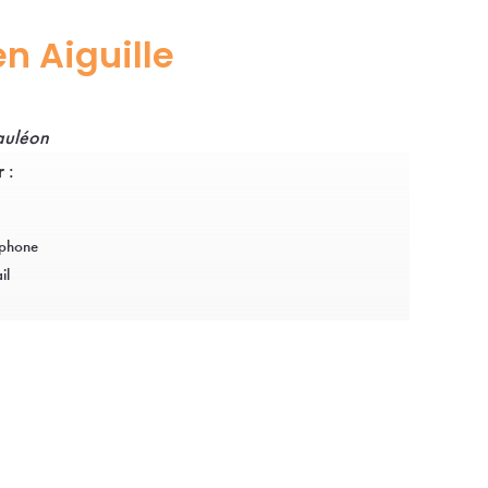
en Aiguille
auléon
 :
éphone
il