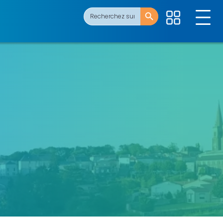
Search Button
Search
for: