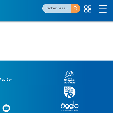
Search Button
Search
for:
 Mauléon