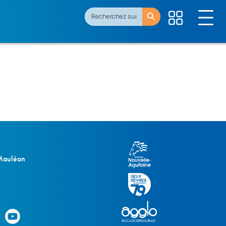
Search Button
Search
for:
 Mauléon