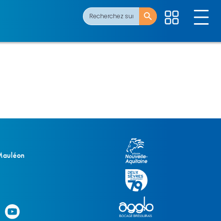
Search Button
Search
for:
 Mauléon