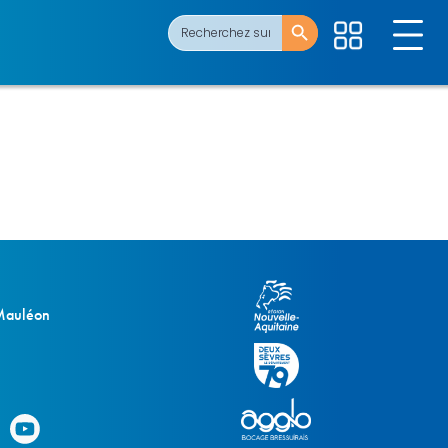
Search Button
Search
for:
 Mauléon