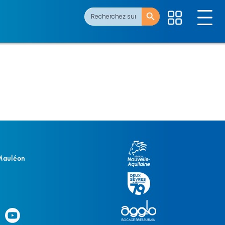
Search Button
Search
for:
 Mauléon