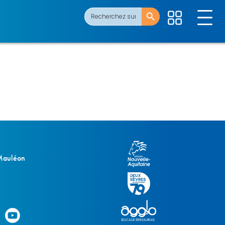
Search Button
Search
for:
 Mauléon