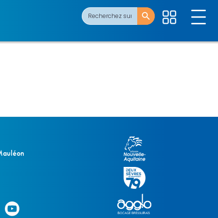
Search Button
Search
for:
 Mauléon